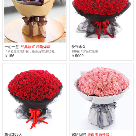
一心一意
经典款式 精选爆款
爱到永久
卡罗拉红玫瑰11枝，粉色勿忘我0.3扎
999枝卡罗拉红玫瑰
￥156
￥5999
想你365天
嫁给我吧
表白求婚神器！