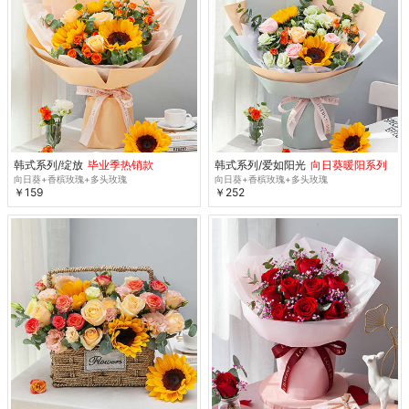
韩式系列/绽放
毕业季热销款
韩式系列/爱如阳光
向日葵暖阳系列
向日葵+香槟玫瑰+多头玫瑰
向日葵+香槟玫瑰+多头玫瑰
￥159
￥252