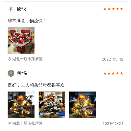
段*才
非常满意，物流快！
湖北十堰市茅箭区
2022-05-12
何*浩
挺好，夫人和岳父母都很喜欢。
湖北十堰市张湾区
2021-12-24