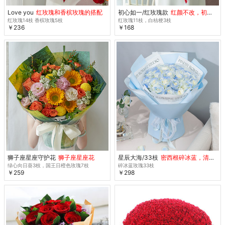
Love you
红玫瑰和香槟玫瑰的搭配
初心如一/红玫瑰款
红颜不改，初心未央
红玫瑰14枝 香槟玫瑰5枝
红玫瑰11枝，白桔梗3枝
￥236
￥168
狮子座星座守护花
狮子座星座花
星辰大海/33枝
密西根碎冰蓝，清新而高雅
绿心向日葵3枝，国王日橙色玫瑰7枝
碎冰蓝玫瑰33枝
￥259
￥298