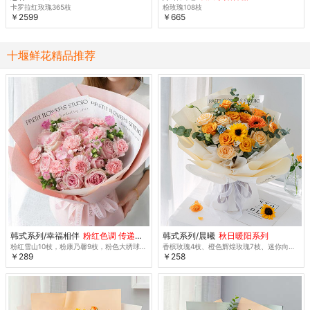
卡罗拉红玫瑰365枝
粉玫瑰108枝
￥2599
￥665
十堰鲜花精品推荐
韩式系列/幸福相伴
粉红色调 传递感激 特惠
韩式系列/晨曦
秋日暖阳系列
粉红雪山10枝，粉康乃馨9枝，粉色大绣球1枝，粉色风铃花5朵
香槟玫瑰4枝、橙色辉煌玫瑰7枝、迷你向日葵2枝
￥289
￥258