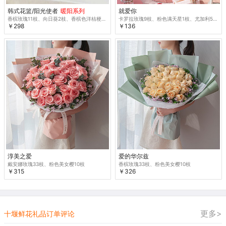
韩式花篮/阳光使者
暖阳系列
就爱你
香槟玫瑰11枝、向日葵2枝、香槟色洋桔梗3枝、橙色多头玫瑰2枝、尤加利叶5枝
卡罗拉玫瑰9枝、粉色满天星1枝、尤加利5枝
￥298
￥136
淳美之爱
爱的华尔兹
戴安娜玫瑰33枝、粉色美女樱10枝
香槟玫瑰33枝、粉色美女樱10枝
￥315
￥326
更多>
十堰鲜花礼品订单评论